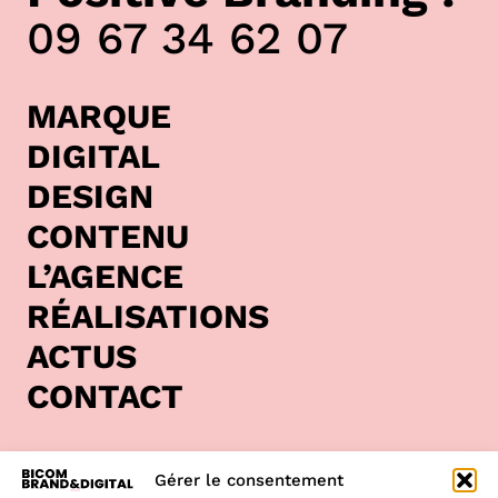
09 67 34 62 07
MARQUE
DIGITAL
DESIGN
CONTENU
L’AGENCE
RÉALISATIONS
ACTUS
CONTACT
Bicom est une
agence de communication située à
Gérer le consentement
Clisson
, au cœur de la région Pays de la Loire. Nous