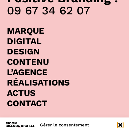
09 67 34 62 07
MARQUE
DIGITAL
DESIGN
CONTENU
L’AGENCE
RÉALISATIONS
ACTUS
CONTACT
Bicom est une
agence de communication située à
Gérer le consentement
Clisson
, au cœur de la région Pays de la Loire. Nous