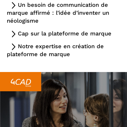
Lorsque 4CAD consulte l’agence, leurs ambitions
Un besoin de communication de
dans l’univers de 4CAD
sont claires.
Le groupe souhaite renforcer son
marque affirmé : l’idée d’inventer un
Par le biais d’un ensemble de réunions et
image de marque, développer sa clientèle et
néologisme
d’échanges, nous avons étudié et analysé
intégrer une nouvelle offre
: l’IoT ou Internet des
Dès nos premiers échanges, des phrases et des
l’entreprise pour avoir
une connaissance
Cap sur la plateforme de marque
Objets Connectés. L’IoT permet de collecter,
idées fortes émergent : « connexions de
approfondie des fondamentaux
: comprendre le
C’est à partir de tout ce travail d’analyse réalisé en
stocker et d’analyser en temps réel de la data
compétences » « équipes spécialisées par métier »,
Notre expertise en création de
marché, ses activités, son histoire, les valeurs
amont et autour de cette promesse de marque
issue de l’utilisation d’un produit. Ces données
« faire converger les hommes », …
plateforme de marque
qu’elle souhaite défendre, ses perspectives, … Ce
que notre équipe construit la nouvelle plateforme
sont ensuite utilisées pour créer de nouveaux
Il nous fallait retrouver
l’élément qui caractérise la
Définir une nouvelle plateforme de marque, c’est
premier processus de réflexion sert à clarifier ce
de marque de 4CAD :
des lignes fortes qui
services et/ou faire évoluer la conception des
marque, qui valorise son action et qui véhicule du
d’abord
déterminer une stratégie
, se positionner et
que la marque veut véhiculer et
définir
valorisent l’expertise de 4CAD
pour accompagner
produits. La boucle est bouclée.
sens.
Trouver la solution pour sortir du flou
décider
quelle promesse délivrer à ses clients.
l’architecture de marque adéquate.
les entreprises à développer des produits à l’ère de
Ainsi, en complétant son offre, 4CAD devient
un
concurrentiel et
mettre en avant la puissance de
4CAD group est
un partenaire précieux des
Pour comprendre
comment l’entreprise est
l’industrie 4.0.
apporteur de solutions
: des solutions qui
4CAD
à mobiliser des équipes hautement
entreprises industrielles tournées vers l’innovation.
perçue
, nous nous appuyons sur
le regard des
Positionnement de marque
couvrent tous les besoins de ses clients industriels
qualifiées pour l’optimisation et l’interconnexion
Notre équipe est fière de l’avoir accompagné sur
collaborateurs mais aussi sur des regards
Un mode de pensée unique, un capital humain
depuis la création d’un produit, sa gestion et son
des systèmes d’information.
ce beau projet d’identité !
extérieurs (clients, fournisseurs et partenaires).
impliqué et compétent, des valeurs humaines
optimisation continue. Nouveau positionnement à
Et c’est le moment pour notre équipe de briller
Bicom accompagne les entreprises dans leurs
Pour définir un message clair qui permettra à
affirmées, une maîtrise des technologies
l’horizon, 4CAD doit travailler
sa nouvelle
par ses talents créatifs. Brainstormer, proposer,
évolutions.
Spécialiste en image de marque
, on
4CAD d’atteindre ses objectifs, nous réalisons
une