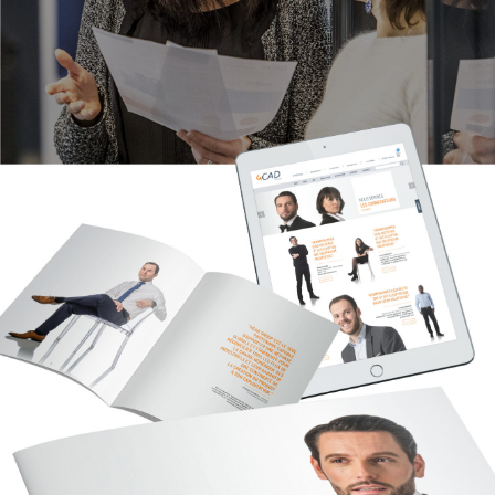
déployées. Collaborer avec les équipes de 4CAD
plateforme de marque.
reprendre nos analyses, imaginer (et refaire du
vous écoute, on vous conseille et surtout on vous
étude complète de ses cibles
avec un but précis :
Group c’est pouvoir compter sur une équipe pour
café… !) pour que tombe l’évidence :
4CAD sera le
propose des solutions sur mesure.
Découvrez
comprendre les attentes de ses clients et
bâtir des systèmes numériques connectés,
seul et unique… CONNEXATEUR !
toutes nos réalisations.
prospects.
efficients, opérationnels et créateurs de valeur.
Contraction de connexion (numérique) et
Pour identifier
des leviers de différenciation
, nous
Ambition de marque
accélérateur, activateur, agitateur, créateur,
menons
une enquête sur les concurrents de 4CAD
Nous vous accompagnons pour bâtir votre
acteur, accompagnateur… Il identifie à la fois
le
: qui sont-ils, quelle est leur offre, quelle est leur
industrie, progresser sur des marchés prometteurs
rôle de 4CAD au sein d’un dispositif industriel et
renommée, quel est leur positionnement, …
et faire progresser nos clients, être à la hauteur
les collaborateurs qui agissent au sein de la
des attentes, défricher le terrain.
société pour permettre justement de connecter
Valeurs de marque
les systèmes entre eux.
Le connexateur agit
Confiance, respect, intégrité, loyauté, qualité,
comme
un accélérateur des flux d’informations
à
satisfaction client, savoir-faire, esprit d’équipe,
tous les niveaux : humain, numérique, technique et
ambition, implication du personnel, service.
économique. En interne, il permet de rassembler
Personnalité
les collaborateurs de 4CAD autour
d’une idée
Sérieux, mobile, agile, combatif, fiable, adaptable,
fédératrice
et de mobiliser les équipes
pour porter
respectueux, engagé, humain.
les valeurs de l’entreprise.