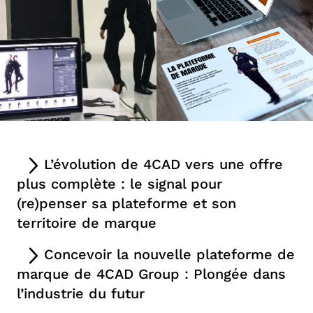
L’évolution de 4CAD vers une offre
plus complète : le signal pour
(re)penser sa plateforme et son
territoire de marque
Depuis sa création en 2004, 4CAD évolue sur deux
Concevoir la nouvelle plateforme de
marchés : celui de
la CAO
(solution de conception
marque de 4CAD Group : Plongée dans
de produits) et celui de
l’ERP
(solution de gestion
l’industrie du futur
des process opérationnels d’une entreprise).
Apprendre à connaître 4Cad Group : immersion