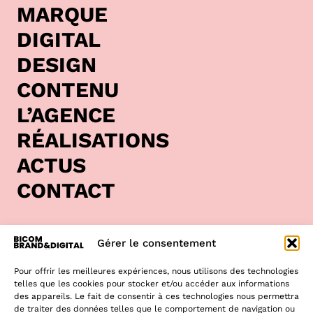
MARQUE
DIGITAL
DESIGN
CONTENU
L’AGENCE
RÉALISATIONS
ACTUS
CONTACT
Bicom est une
agence de communication située à
Gérer le consentement
Clisson
, au cœur de la région Pays de la Loire. Nous
accompagnons les entreprises locales, nationales et
Pour offrir les meilleures expériences, nous utilisons des technologies
internationales dans la construction de leur stratégie de
telles que les cookies pour stocker et/ou accéder aux informations
communication.
des appareils. Le fait de consentir à ces technologies nous permettra
de traiter des données telles que le comportement de navigation ou